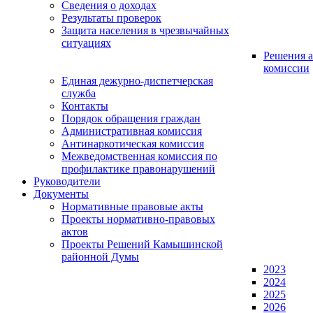
Сведения о доходах
Результаты проверок
Защита населения в чрезвычайных
ситуациях
Решения а
комиссии
Единая дежурно-диспетчерская
служба
Контакты
Порядок обращения граждан
Административная комиссия
Антинаркотическая комиссия
Межведомственная комиссия по
профилактике правонарушений
Руководители
Документы
Нормативные правовые акты
Проекты нормативно-правовых
актов
Проекты Решений Камышинской
районной Думы
2023
2024
2025
2026