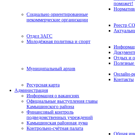
поможет!
Норматив
Социально ориентированные
некоммерческие организации
Реестр С
Актуальн
Отдел ЗАГС
Молодёжная политика и спорт
Информац
Документ
Отдых и о
Полезные
Муниципальный архив
Онлайн-р
Контакты
Ресурсная карта
Администрация
Информация о вакансиях
Официальные выступления главы
Камышинского района
Финансовый контроль
подведомственных учреждений
Камышинская районная дума
Контрольно-счётная палата
Общая ин