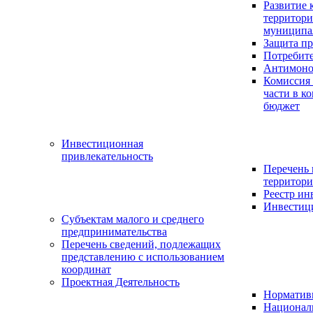
Развитие 
территор
муниципа
Защита пр
Потребит
Антимоно
Комиссия
части в к
бюджет
Инвестиционная
привлекательность
Перечень
территори
Реестр и
Инвестици
Субъектам малого и среднего
предпринимательства
Перечень сведений, подлежащих
представлению с использованием
координат
Проектная Деятельность
Нормативн
Национал