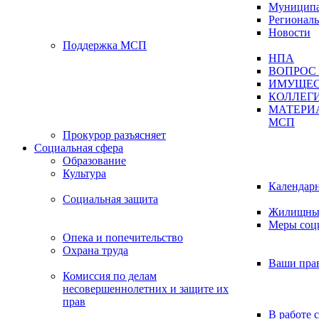
Муниципа
Регионал
Новости
Поддержка МСП
НПА
ВОПРОС 
ИМУЩЕС
КОЛЛЕГ
МАТЕРИ
МСП
Прокурор разъясняет
Социальная сфера
Образование
Культура
Календар
Социальная защита
Жилищные
Меры соц
Опека и попечительство
Охрана труда
Ваши пра
Комиссия по делам
несовершеннолетних и защите их
прав
В работе 