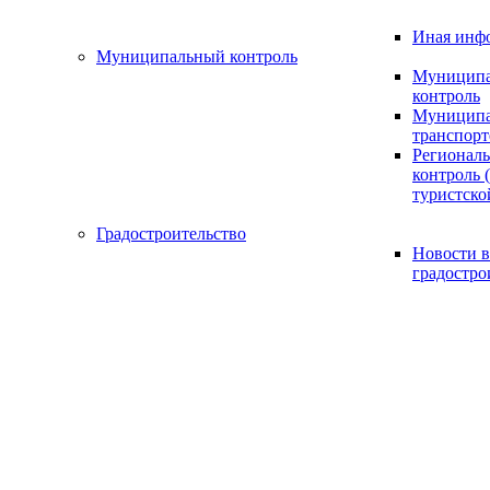
Иная инф
Муниципальный контроль
Муниципа
контроль
Муниципа
транспорт
Регионал
контроль (
туристско
Градостроительство
Новости в
градостро