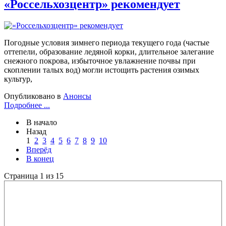
«Россельхозцентр» рекомендует
Погодные условия зимнего периода текущего года (частые
оттепели, образование ледяной корки, длительное залегание
снежного покрова, избыточное увлажнение почвы при
скоплении талых вод) могли истощить растения озимых
культур,
Опубликовано в
Анонсы
Подробнее ...
В начало
Назад
1
2
3
4
5
6
7
8
9
10
Вперёд
В конец
Страница 1 из 15