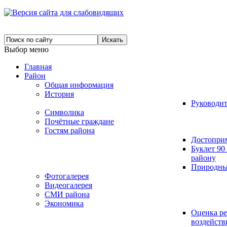
Выбор меню
Главная
Район
Общая информация
История
Руководит
Символика
Почётные граждане
Гостям района
Достопри
Буклет 9
району
Природны
Фотогалерея
Видеогалерея
СМИ района
Экономика
Оценка р
воздейст