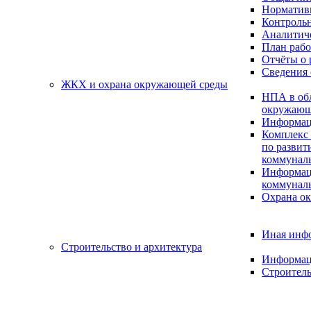
Нормативн
Контрольн
Аналитиче
План раб
Отчёты о 
Сведения 
ЖКХ и охрана окружающей среды
НПА в об
окружающ
Информац
Комплекс 
по разви
коммуналь
Информац
коммуналь
Охрана о
Иная инф
Строительство и архитектура
Информац
Строитель